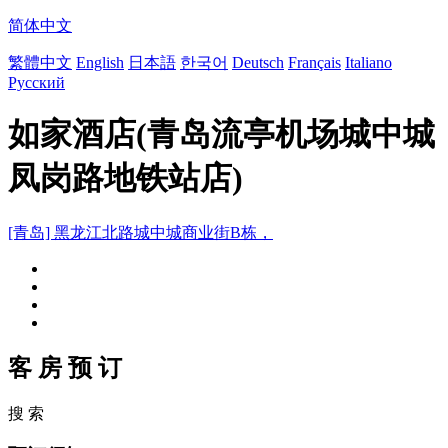
简体中文
繁體中文
English
日本語
한국어
Deutsch
Français
Italiano
Русский
如家酒店(青岛流亭机场城中城
凤岗路地铁站店)
[青岛] 黑龙江北路城中城商业街B栋，
客 房 预 订
搜 索